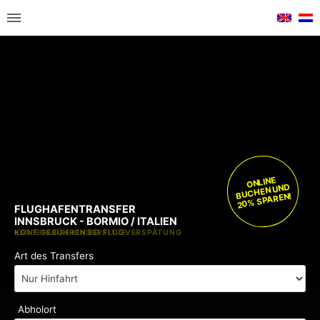
ONLINE
BUCHEN UND
20% SPAREN!
FLUGHAFENTRANSFER
INNSBRUCK - BORMIO / ITALIEN
KOSTENLOSE KINDERSITZE
KEINE GEBÜHREN BEI FLUGVERSPÄTUNG
Art des Transfers
Abholort