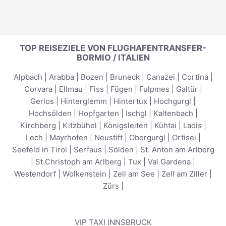
TOP REISEZIELE VON FLUGHAFENTRANSFER-
BORMIO / ITALIEN
Alpbach
|
Arabba
|
Bozen
|
Bruneck
|
Canazei
|
Cortina
|
Corvara
|
Ellmau
|
Fiss
|
Fügen
|
Fulpmes
|
Galtür
|
Gerlos
|
Hinterglemm
|
Hintertux
|
Hochgurgl
|
Hochsölden
|
Hopfgarten
|
Ischgl
|
Kaltenbach
|
Kirchberg
|
Kitzbühel
|
Königsleiten
|
Kühtai
|
Ladis
|
Lech
|
Mayrhofen
|
Neustift
|
Obergurgl
|
Ortisei
|
Seefeld in Tirol
|
Serfaus
|
Sölden
|
St. Anton am Arlberg
|
St.Christoph am Arlberg
|
Tux
|
Val Gardena
|
Westendorf
|
Wolkenstein
|
Zell am See
|
Zell am Ziller
|
Zürs
|
VIP TAXI INNSBRUCK