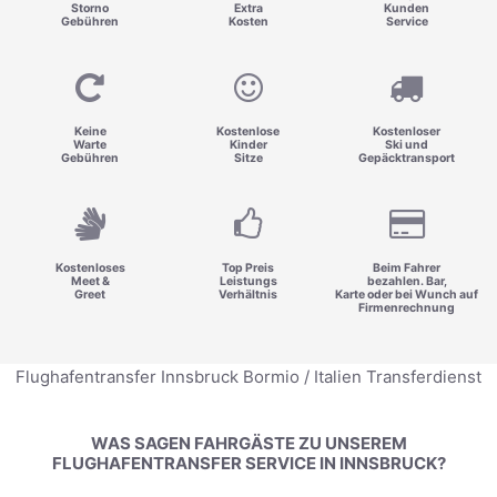
Storno
Extra
Kunden
Gebühren
Kosten
Service
Keine
Kostenlose
Kostenloser
Warte
Kinder
Ski und
Gebühren
Sitze
Gepäcktransport
Kostenloses
Top Preis
Beim Fahrer
Meet &
Leistungs
bezahlen. Bar,
Greet
Verhältnis
Karte oder bei Wunch auf
Firmenrechnung
Flughafentransfer Innsbruck Bormio / Italien Transferdienst
WAS SAGEN FAHRGÄSTE ZU UNSEREM
FLUGHAFENTRANSFER SERVICE IN INNSBRUCK?