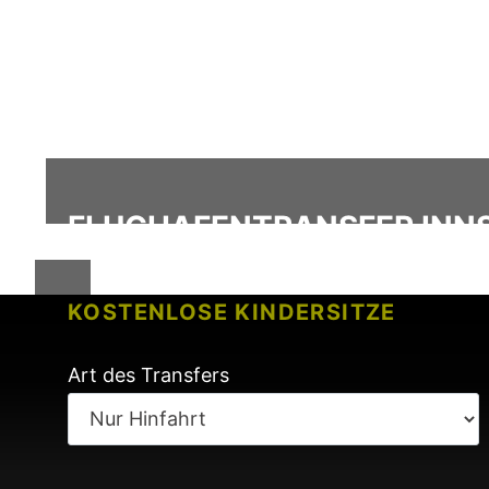
FLUGHAFENTRANSFER INN
KOSTENLOSE KINDERSITZE
KEINE GEBÜHREN BEI FLUGVERSP
Art des Transfers