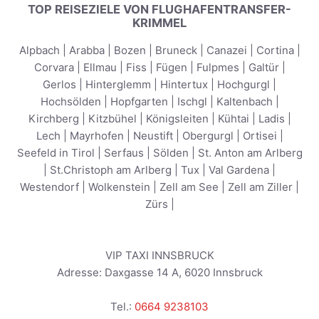
TOP REISEZIELE VON FLUGHAFENTRANSFER-
KRIMMEL
Alpbach
|
Arabba
|
Bozen
|
Bruneck
|
Canazei
|
Cortina
|
Corvara
|
Ellmau
|
Fiss
|
Fügen
|
Fulpmes
|
Galtür
|
Gerlos
|
Hinterglemm
|
Hintertux
|
Hochgurgl
|
Hochsölden
|
Hopfgarten
|
Ischgl
|
Kaltenbach
|
Kirchberg
|
Kitzbühel
|
Königsleiten
|
Kühtai
|
Ladis
|
Lech
|
Mayrhofen
|
Neustift
|
Obergurgl
|
Ortisei
|
Seefeld in Tirol
|
Serfaus
|
Sölden
|
St. Anton am Arlberg
|
St.Christoph am Arlberg
|
Tux
|
Val Gardena
|
Westendorf
|
Wolkenstein
|
Zell am See
|
Zell am Ziller
|
Zürs
|
VIP TAXI INNSBRUCK
Adresse:
Daxgasse 14 A
,
6020
Innsbruck
Tel.:
0664 9238103