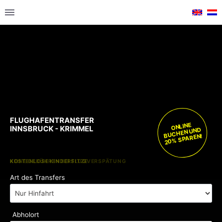
FLUGHAFENTRANSFER
ONLINE
INNSBRUCK - KRIMMEL
BUCHEN UND
20% SPAREN!
KOSTENLOSE KINDERSITZE
KEINE GEBÜHREN BEI FLUGVERSPÄTUNG
Art des Transfers
Abholort