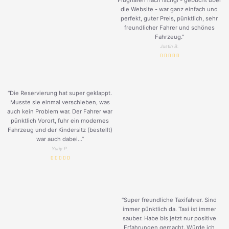
Flughafen nach Ischgl - gebucht über
die Website - war ganz einfach und
perfekt, guter Preis, pünktlich, sehr
freundlicher Fahrer und schönes
Fahrzeug.
”
Justin B.
“Die Reservierung hat super geklappt.
Musste sie einmal verschieben, was
auch kein Problem war. Der Fahrer war
pünktlich Vorort, fuhr ein modernes
Fahrzeug und der Kindersitz (bestellt)
war auch dabei...”
Yuriy P.
“Super freundliche Taxifahrer. Sind
immer pünktlich da. Taxi ist immer
sauber. Habe bis jetzt nur positive
Erfahrungen gemacht. Würde ich