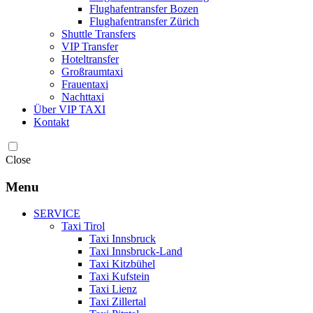
Flughafentransfer Bozen
Flughafentransfer Zürich
Shuttle Transfers
VIP Transfer
Hoteltransfer
Großraumtaxi
Frauentaxi
Nachttaxi
Über VIP TAXI
Kontakt
Close
Menu
SERVICE
Taxi Tirol
Taxi Innsbruck
Taxi Innsbruck-Land
Taxi Kitzbühel
Taxi Kufstein
Taxi Lienz
Taxi Zillertal