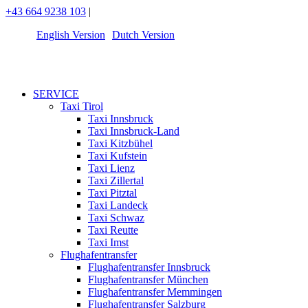
+43 664 9238 103
|
English Version
Dutch Version
SERVICE
Taxi Tirol
Taxi Innsbruck
Taxi Innsbruck-Land
Taxi Kitzbühel
Taxi Kufstein
Taxi Lienz
Taxi Zillertal
Taxi Pitztal
Taxi Landeck
Taxi Schwaz
Taxi Reutte
Taxi Imst
Flughafentransfer
Flughafentransfer Innsbruck
Flughafentransfer München
Flughafentransfer Memmingen
Flughafentransfer Salzburg