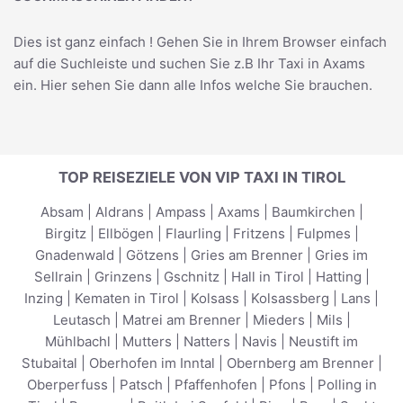
Dies ist ganz einfach ! Gehen Sie in Ihrem Browser einfach
auf die Suchleiste und suchen Sie z.B Ihr
Taxi in Axams
ein. Hier sehen Sie dann alle Infos welche Sie brauchen.
TOP REISEZIELE VON VIP TAXI IN TIROL
Absam
|
Aldrans
|
Ampass
|
Axams
|
Baumkirchen
|
Birgitz
|
Ellbögen
|
Flaurling
|
Fritzens
|
Fulpmes
|
Gnadenwald
|
Götzens
|
Gries am Brenner
|
Gries im
Sellrain
|
Grinzens
|
Gschnitz
|
Hall in Tirol
|
Hatting
|
Inzing
|
Kematen in Tirol
|
Kolsass
|
Kolsassberg
|
Lans
|
Leutasch
|
Matrei am Brenner
|
Mieders
|
Mils
|
Mühlbachl
|
Mutters
|
Natters
|
Navis
|
Neustift im
Stubaital
|
Oberhofen im Inntal
|
Obernberg am Brenner
|
Oberperfuss
|
Patsch
|
Pfaffenhofen
|
Pfons
|
Polling in