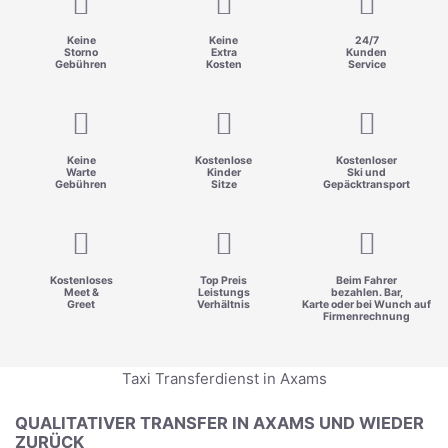
Keine
Keine
24/7
Storno
Extra
Kunden
Gebühren
Kosten
Service
Keine
Kostenlose
Kostenloser
Warte
Kinder
Ski und
Gebühren
Sitze
Gepäcktransport
Kostenloses
Top Preis
Beim Fahrer
Meet &
Leistungs
bezahlen. Bar,
Greet
Verhältnis
Karte oder bei Wunch auf
Firmenrechnung
Taxi Transferdienst in Axams
QUALITATIVER TRANSFER IN AXAMS UND WIEDER
ZURÜCK