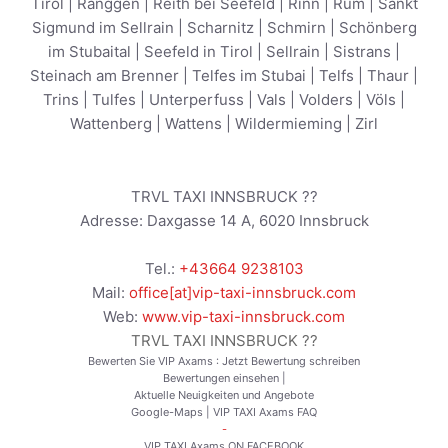
Tirol
|
Ranggen
|
Reith bei Seefeld
|
Rinn
|
Rum
|
Sankt
Sigmund im Sellrain
|
Scharnitz
|
Schmirn
|
Schönberg
im Stubaital
|
Seefeld in Tirol
|
Sellrain
|
Sistrans
|
Steinach am Brenner
|
Telfes im Stubai
|
Telfs
|
Thaur
|
Trins
|
Tulfes
|
Unterperfuss
|
Vals
|
Volders
|
Völs
|
Wattenberg
|
Wattens
|
Wildermieming
|
Zirl
TRVL TAXI INNSBRUCK ??
Adresse:
Daxgasse 14 A
,
6020
Innsbruck
Tel.:
+43664 9238103
Mail:
office[at]vip-taxi-innsbruck.com
Web:
www.vip-taxi-innsbruck.com
TRVL TAXI INNSBRUCK ??
Bewerten Sie VIP Axams :
Jetzt Bewertung schreiben
Bewertungen einsehen
|
Aktuelle Neuigkeiten und Angebote
Google-Maps
|
VIP TAXI Axams FAQ
-
VIP TAXI Axams ON FACEBOOK