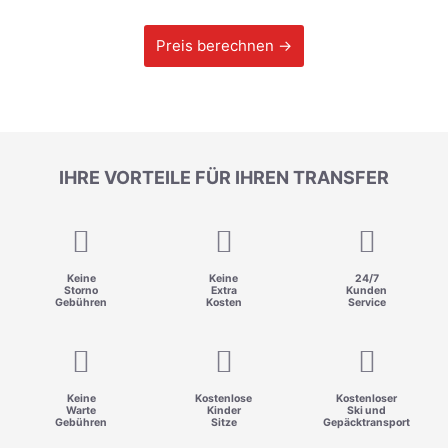
Preis berechnen →
IHRE VORTEILE FÜR IHREN TRANSFER
Keine
Keine
24/7
Storno
Extra
Kunden
Gebühren
Kosten
Service
Keine
Kostenlose
Kostenloser
Warte
Kinder
Ski und
Gebühren
Sitze
Gepäcktransport