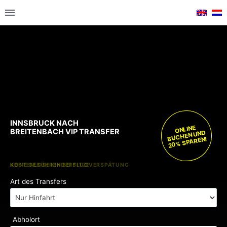
INNSBRUCK NACH
ONLINE
BREITENBACH VIP TRANSFER
BUCHEN UND
20% SPAREN!
KOSTENLOSE KINDERSITZE
KEINE GEBÜHREN BEI FLUGVERSPÄTUNG
Art des Transfers
Abholort