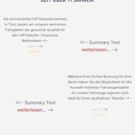
SEIT ÜBER 11 JAHREN.
Als rennomiertes VIP-Taxiunternehmen
in Tirol, bieten wir unseren wertvollen
Fahrgästen die gesuchte Qualität für
den VIP-Transfer : Innsbruck-
Breitenbach <!--
<!-- Summary Text
-->
Keni G.
weiterlesen...
-->
Während Ihrer Online-Buchung für Ihrer
Reise haben Sie die Möglichkeit für die
Auswahl mehrerer Fahrzeugmodelle.
All unsere Fahrzeuge eigenen sich
ideal für Ihren qualitativen Transfer. <!--
<!-- Summary Text
”
weiterlesen...
-->
-->
Justin B.