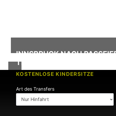
INNSBRUCK NACH PASSEIERT
TRANSFER
KOSTENLOSE KINDERSITZE
KEINE GEBÜHREN BEI FLUGVERSP
Art des Transfers