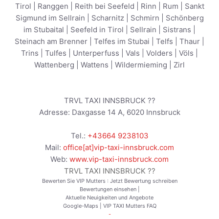
Tirol
|
Ranggen
|
Reith bei Seefeld
|
Rinn
|
Rum
|
Sankt
Sigmund im Sellrain
|
Scharnitz
|
Schmirn
|
Schönberg
im Stubaital
|
Seefeld in Tirol
|
Sellrain
|
Sistrans
|
Steinach am Brenner
|
Telfes im Stubai
|
Telfs
|
Thaur
|
Trins
|
Tulfes
|
Unterperfuss
|
Vals
|
Volders
|
Völs
|
Wattenberg
|
Wattens
|
Wildermieming
|
Zirl
TRVL TAXI INNSBRUCK ??
Adresse:
Daxgasse 14 A
,
6020
Innsbruck
Tel.:
+43664 9238103
Mail:
office[at]vip-taxi-innsbruck.com
Web:
www.vip-taxi-innsbruck.com
TRVL TAXI INNSBRUCK ??
Bewerten Sie VIP Mutters :
Jetzt Bewertung schreiben
Bewertungen einsehen
|
Aktuelle Neuigkeiten und Angebote
Google-Maps
|
VIP TAXI Mutters FAQ
-