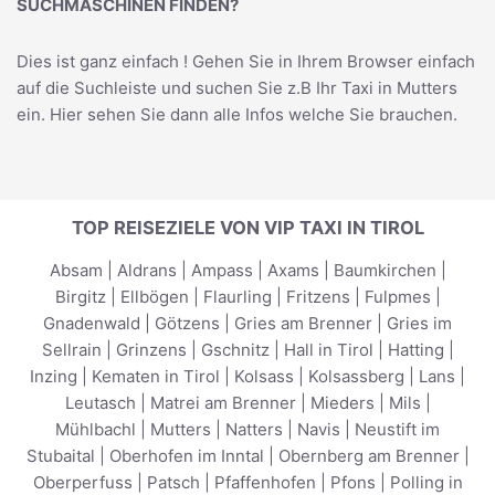
SUCHMASCHINEN FINDEN?
Dies ist ganz einfach ! Gehen Sie in Ihrem Browser einfach
auf die Suchleiste und suchen Sie z.B Ihr
Taxi in Mutters
ein. Hier sehen Sie dann alle Infos welche Sie brauchen.
TOP REISEZIELE VON VIP TAXI IN TIROL
Absam
|
Aldrans
|
Ampass
|
Axams
|
Baumkirchen
|
Birgitz
|
Ellbögen
|
Flaurling
|
Fritzens
|
Fulpmes
|
Gnadenwald
|
Götzens
|
Gries am Brenner
|
Gries im
Sellrain
|
Grinzens
|
Gschnitz
|
Hall in Tirol
|
Hatting
|
Inzing
|
Kematen in Tirol
|
Kolsass
|
Kolsassberg
|
Lans
|
Leutasch
|
Matrei am Brenner
|
Mieders
|
Mils
|
Mühlbachl
|
Mutters
|
Natters
|
Navis
|
Neustift im
Stubaital
|
Oberhofen im Inntal
|
Obernberg am Brenner
|
Oberperfuss
|
Patsch
|
Pfaffenhofen
|
Pfons
|
Polling in