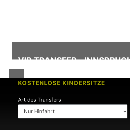
VIP TRANSFER - INNSBRU
KOSTENLOSE KINDERSITZE
KEINE GEBÜHREN BEI FLUGVERSP
Art des Transfers