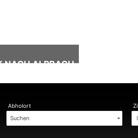
CK NACH ALPBACH
ÄTUNG
Abholort
Zi
Suchen