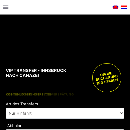
VIP TRANSFER - INNSBRUCK
ONLINE
NACH CANAZEI
BUCHEN UND
20% SPAREN!
KOSTENLOSE KINDERSITZE
KEINE GEBÜHREN BEI FLUGVERSPÄTUNG
Art des Transfers
Abholort