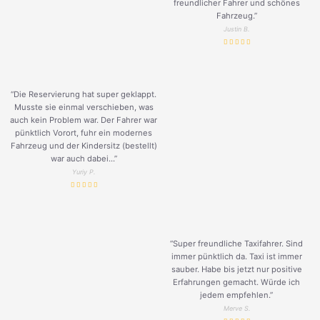
freundlicher Fahrer und schönes
Fahrzeug.
”
Justin B.
“Die Reservierung hat super geklappt.
Musste sie einmal verschieben, was
auch kein Problem war. Der Fahrer war
pünktlich Vorort, fuhr ein modernes
Fahrzeug und der Kindersitz (bestellt)
war auch dabei...”
Yuriy P.
“Super freundliche Taxifahrer. Sind
immer pünktlich da. Taxi ist immer
sauber. Habe bis jetzt nur positive
Erfahrungen gemacht. Würde ich
jedem empfehlen.”
Merve S.