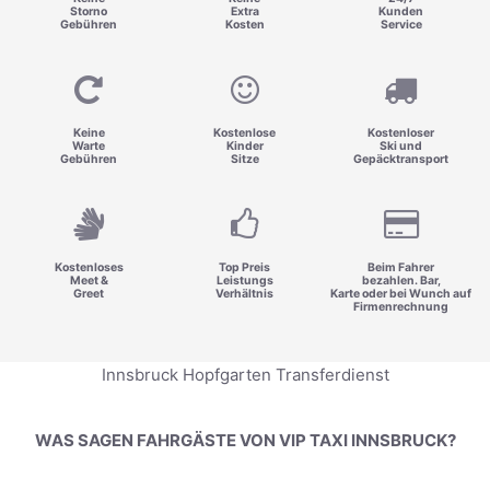
Storno
Extra
Kunden
Gebühren
Kosten
Service
Keine
Kostenlose
Kostenloser
Warte
Kinder
Ski und
Gebühren
Sitze
Gepäcktransport
Kostenloses
Top Preis
Beim Fahrer
Meet &
Leistungs
bezahlen. Bar,
Greet
Verhältnis
Karte oder bei Wunch auf
Firmenrechnung
Innsbruck Hopfgarten Transferdienst
WAS SAGEN FAHRGÄSTE VON VIP TAXI INNSBRUCK?