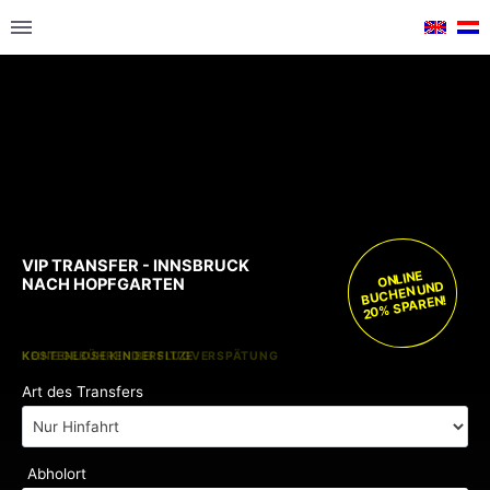
VIP TRANSFER - INNSBRUCK
ONLINE
NACH HOPFGARTEN
BUCHEN UND
20% SPAREN!
KOSTENLOSE KINDERSITZE
KEINE GEBÜHREN BEI FLUGVERSPÄTUNG
Art des Transfers
Abholort