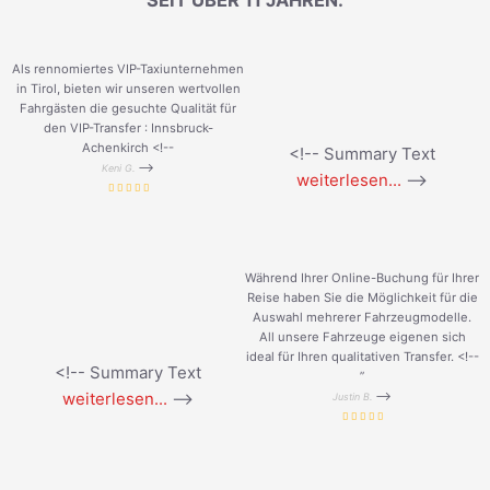
SEIT ÜBER 11 JAHREN.
Als rennomiertes VIP-Taxiunternehmen
in Tirol, bieten wir unseren wertvollen
Fahrgästen die gesuchte Qualität für
den VIP-Transfer : Innsbruck-
Achenkirch <!--
<!-- Summary Text
-->
Keni G.
weiterlesen...
-->
Während Ihrer Online-Buchung für Ihrer
Reise haben Sie die Möglichkeit für die
Auswahl mehrerer Fahrzeugmodelle.
All unsere Fahrzeuge eigenen sich
ideal für Ihren qualitativen Transfer. <!--
<!-- Summary Text
”
weiterlesen...
-->
-->
Justin B.