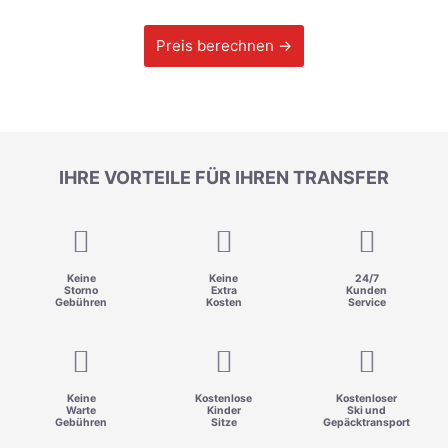
Preis berechnen →
IHRE VORTEILE FÜR IHREN TRANSFER
Keine
Keine
24/7
Storno
Extra
Kunden
Gebühren
Kosten
Service
Keine
Kostenlose
Kostenloser
Warte
Kinder
Ski und
Gebühren
Sitze
Gepäcktransport