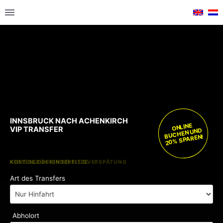
INNSBRUCK NACH ACHENKIRCH
ONLINE
VIP TRANSFER
BUCHEN UND
20% SPAREN!
KOSTENLOSE KINDERSITZE
KEINE GEBÜHREN BEI FLUGVERSPÄTUNG
Art des Transfers
Abholort