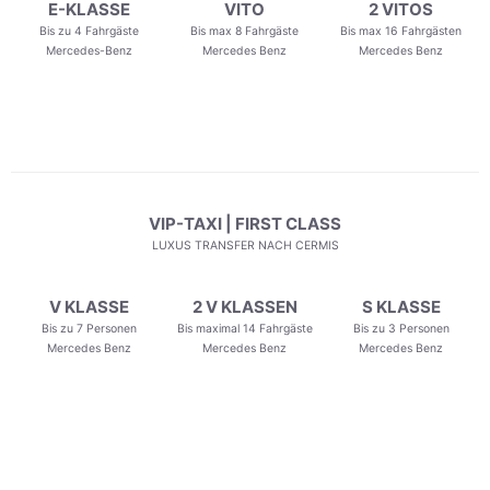
E-KLASSE
VITO
2 VITOS
Bis zu 4 Fahrgäste
Bis max 8 Fahrgäste
Bis max 16 Fahrgästen
Mercedes-Benz
Mercedes Benz
Mercedes Benz
VIP-TAXI | FIRST CLASS
LUXUS TRANSFER NACH CERMIS
V KLASSE
2 V KLASSEN
S KLASSE
Bis zu 7 Personen
Bis maximal 14 Fahrgäste
Bis zu 3 Personen
Mercedes Benz
Mercedes Benz
Mercedes Benz