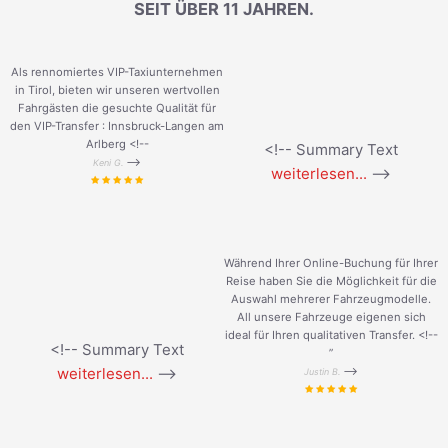
SEIT ÜBER 11 JAHREN.
Als rennomiertes VIP-Taxiunternehmen
in Tirol, bieten wir unseren wertvollen
Fahrgästen die gesuchte Qualität für
den VIP-Transfer : Innsbruck-Langen am
Arlberg <!--
<!-- Summary Text
-->
Keni G.
weiterlesen...
-->
Während Ihrer Online-Buchung für Ihrer
Reise haben Sie die Möglichkeit für die
Auswahl mehrerer Fahrzeugmodelle.
All unsere Fahrzeuge eigenen sich
ideal für Ihren qualitativen Transfer. <!--
<!-- Summary Text
”
weiterlesen...
-->
-->
Justin B.