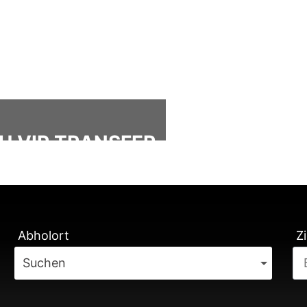
U VIP TRANSFER
ÄTUNG
Abholort
Zi
Suchen