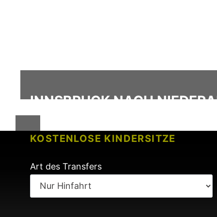
INNSBRUCK NACH NIEDERA
KOSTENLOSE KINDERSITZE
KEINE GEBÜHREN BEI FLUGVERSP
Art des Transfers