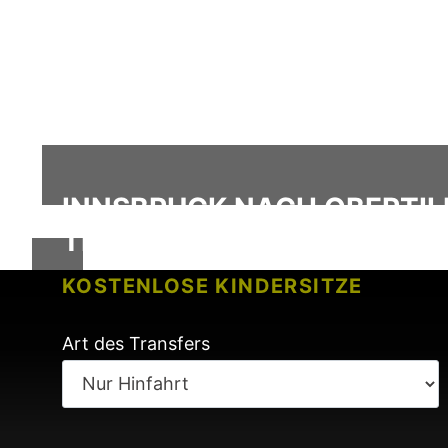
INNSBRUCK NACH OBERTIL
TRANSFER
KOSTENLOSE KINDERSITZE
KEINE GEBÜHREN BEI FLUGVERSP
Art des Transfers