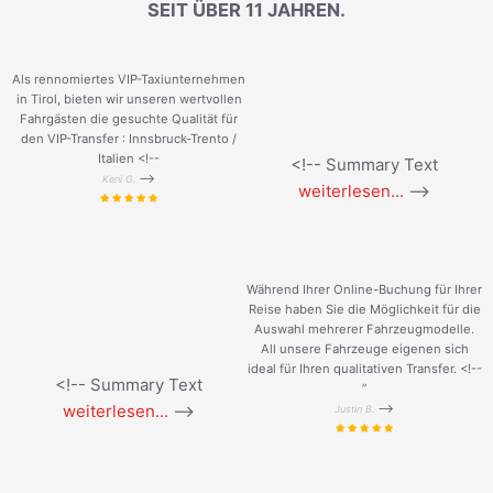
SEIT ÜBER 11 JAHREN.
Als rennomiertes VIP-Taxiunternehmen
in Tirol, bieten wir unseren wertvollen
Fahrgästen die gesuchte Qualität für
den VIP-Transfer : Innsbruck-Trento /
Italien <!--
<!-- Summary Text
-->
Keni G.
weiterlesen...
-->
Während Ihrer Online-Buchung für Ihrer
Reise haben Sie die Möglichkeit für die
Auswahl mehrerer Fahrzeugmodelle.
All unsere Fahrzeuge eigenen sich
ideal für Ihren qualitativen Transfer. <!--
<!-- Summary Text
”
weiterlesen...
-->
-->
Justin B.