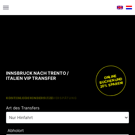
INNSBRUCK NACH TRENTO /
ONLINE
ITALIEN VIP TRANSFER
BUCHEN UND
20% SPAREN!
KOSTENLOSE KINDERSITZE
KEINE GEBÜHREN BEI FLUGVERSPÄTUNG
Art des Transfers
Abholort