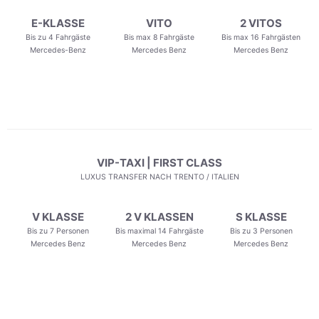
E-KLASSE
VITO
2 VITOS
Bis zu 4 Fahrgäste
Bis max 8 Fahrgäste
Bis max 16 Fahrgästen
Mercedes-Benz
Mercedes Benz
Mercedes Benz
VIP-TAXI | FIRST CLASS
LUXUS TRANSFER NACH TRENTO / ITALIEN
V KLASSE
2 V KLASSEN
S KLASSE
Bis zu 7 Personen
Bis maximal 14 Fahrgäste
Bis zu 3 Personen
Mercedes Benz
Mercedes Benz
Mercedes Benz