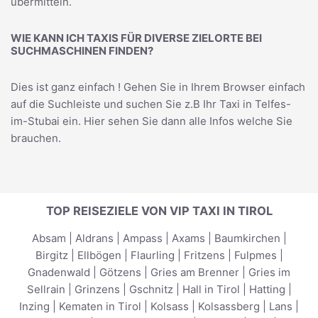
übermitteln.
WIE KANN ICH TAXIS FÜR DIVERSE ZIELORTE BEI
SUCHMASCHINEN FINDEN?
Dies ist ganz einfach ! Gehen Sie in Ihrem Browser einfach
auf die Suchleiste und suchen Sie z.B Ihr
Taxi in Telfes-
im-Stubai
ein. Hier sehen Sie dann alle Infos welche Sie
brauchen.
TOP REISEZIELE VON VIP TAXI IN TIROL
Absam
|
Aldrans
|
Ampass
|
Axams
|
Baumkirchen
|
Birgitz
|
Ellbögen
|
Flaurling
|
Fritzens
|
Fulpmes
|
Gnadenwald
|
Götzens
|
Gries am Brenner
|
Gries im
Sellrain
|
Grinzens
|
Gschnitz
|
Hall in Tirol
|
Hatting
|
Inzing
|
Kematen in Tirol
|
Kolsass
|
Kolsassberg
|
Lans
|