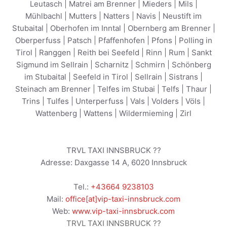
Leutasch
|
Matrei am Brenner
|
Mieders
|
Mils
|
Mühlbachl
|
Mutters
|
Natters
|
Navis
|
Neustift im
Stubaital
|
Oberhofen im Inntal
|
Obernberg am Brenner
|
Oberperfuss
|
Patsch
|
Pfaffenhofen
|
Pfons
|
Polling in
Tirol
|
Ranggen
|
Reith bei Seefeld
|
Rinn
|
Rum
|
Sankt
Sigmund im Sellrain
|
Scharnitz
|
Schmirn
|
Schönberg
im Stubaital
|
Seefeld in Tirol
|
Sellrain
|
Sistrans
|
Steinach am Brenner
|
Telfes im Stubai
|
Telfs
|
Thaur
|
Trins
|
Tulfes
|
Unterperfuss
|
Vals
|
Volders
|
Völs
|
Wattenberg
|
Wattens
|
Wildermieming
|
Zirl
TRVL TAXI INNSBRUCK ??
Adresse:
Daxgasse 14 A
,
6020
Innsbruck
Tel.:
+43664 9238103
Mail:
office[at]vip-taxi-innsbruck.com
Web:
www.vip-taxi-innsbruck.com
TRVL TAXI INNSBRUCK ??