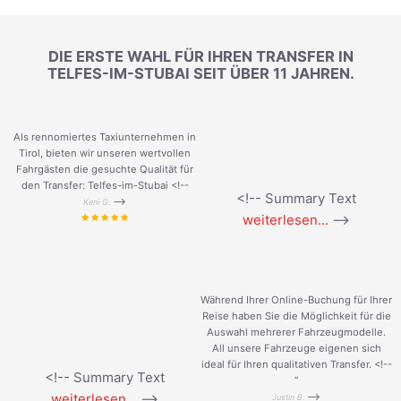
DIE ERSTE WAHL FÜR IHREN TRANSFER IN
TELFES-IM-STUBAI SEIT ÜBER 11 JAHREN.
Als rennomiertes Taxiunternehmen in
Tirol, bieten wir unseren wertvollen
Fahrgästen die gesuchte Qualität für
den Transfer: Telfes-im-Stubai <!--
<!-- Summary Text
-->
Keni G.
weiterlesen...
-->
Während Ihrer Online-Buchung für Ihrer
Reise haben Sie die Möglichkeit für die
Auswahl mehrerer Fahrzeugmodelle.
All unsere Fahrzeuge eigenen sich
ideal für Ihren qualitativen Transfer. <!--
<!-- Summary Text
”
weiterlesen...
-->
-->
Justin B.