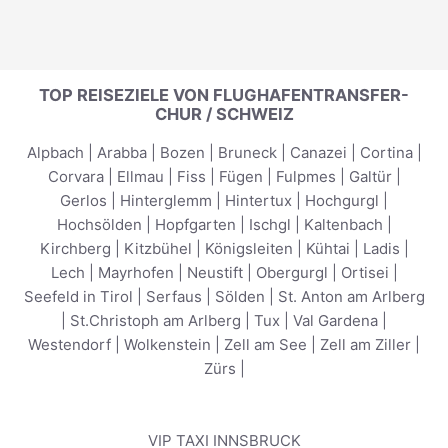
TOP REISEZIELE VON FLUGHAFENTRANSFER-
CHUR / SCHWEIZ
Alpbach
|
Arabba
|
Bozen
|
Bruneck
|
Canazei
|
Cortina
|
Corvara
|
Ellmau
|
Fiss
|
Fügen
|
Fulpmes
|
Galtür
|
Gerlos
|
Hinterglemm
|
Hintertux
|
Hochgurgl
|
Hochsölden
|
Hopfgarten
|
Ischgl
|
Kaltenbach
|
Kirchberg
|
Kitzbühel
|
Königsleiten
|
Kühtai
|
Ladis
|
Lech
|
Mayrhofen
|
Neustift
|
Obergurgl
|
Ortisei
|
Seefeld in Tirol
|
Serfaus
|
Sölden
|
St. Anton am Arlberg
|
St.Christoph am Arlberg
|
Tux
|
Val Gardena
|
Westendorf
|
Wolkenstein
|
Zell am See
|
Zell am Ziller
|
Zürs
|
VIP TAXI INNSBRUCK