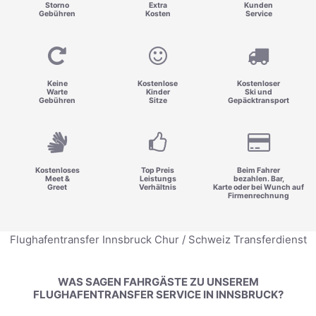
Storno
Extra
Kunden
Gebühren
Kosten
Service
Keine
Kostenlose
Kostenloser
Warte
Kinder
Ski und
Gebühren
Sitze
Gepäcktransport
Kostenloses
Top Preis
Beim Fahrer
Meet &
Leistungs
bezahlen. Bar,
Greet
Verhältnis
Karte oder bei Wunch auf
Firmenrechnung
Flughafentransfer Innsbruck Chur / Schweiz Transferdienst
WAS SAGEN FAHRGÄSTE ZU UNSEREM
FLUGHAFENTRANSFER SERVICE IN INNSBRUCK?