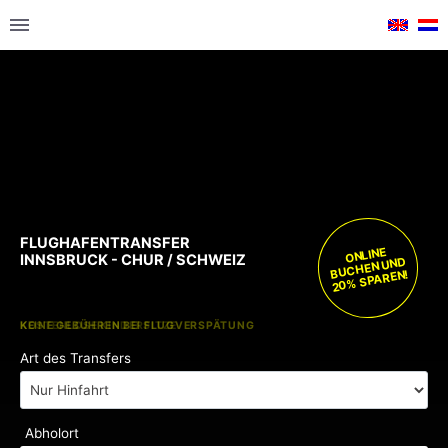
FLUGHAFENTRANSFER
ONLINE
INNSBRUCK - CHUR / SCHWEIZ
BUCHEN UND
20% SPAREN!
KOSTENLOSE KINDERSITZE
KEINE GEBÜHREN BEI FLUGVERSPÄTUNG
Art des Transfers
Abholort