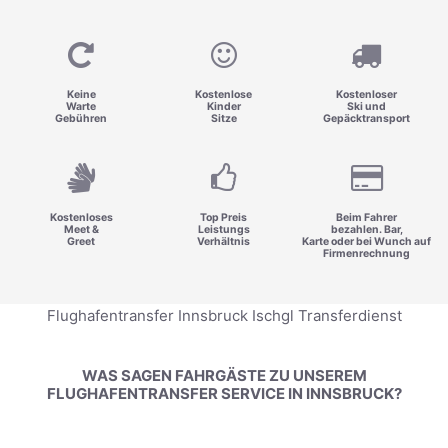
Keine
Kostenlose
Kostenloser
Warte
Kinder
Ski und
Gebühren
Sitze
Gepäcktransport
Kostenloses
Top Preis
Beim Fahrer
Meet &
Leistungs
bezahlen. Bar,
Greet
Verhältnis
Karte oder bei Wunch auf
Firmenrechnung
Flughafentransfer Innsbruck Ischgl Transferdienst
WAS SAGEN FAHRGÄSTE ZU UNSEREM
FLUGHAFENTRANSFER SERVICE IN INNSBRUCK?