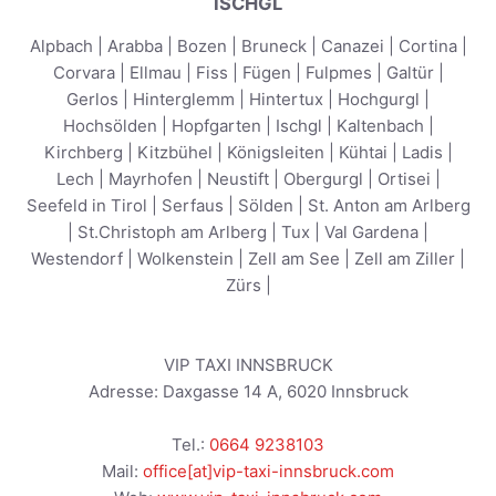
ISCHGL
Alpbach
|
Arabba
|
Bozen
|
Bruneck
|
Canazei
|
Cortina
|
Corvara
|
Ellmau
|
Fiss
|
Fügen
|
Fulpmes
|
Galtür
|
Gerlos
|
Hinterglemm
|
Hintertux
|
Hochgurgl
|
Hochsölden
|
Hopfgarten
|
Ischgl
|
Kaltenbach
|
Kirchberg
|
Kitzbühel
|
Königsleiten
|
Kühtai
|
Ladis
|
Lech
|
Mayrhofen
|
Neustift
|
Obergurgl
|
Ortisei
|
Seefeld in Tirol
|
Serfaus
|
Sölden
|
St. Anton am Arlberg
|
St.Christoph am Arlberg
|
Tux
|
Val Gardena
|
Westendorf
|
Wolkenstein
|
Zell am See
|
Zell am Ziller
|
Zürs
|
VIP TAXI INNSBRUCK
Adresse:
Daxgasse 14 A
,
6020
Innsbruck
Tel.:
0664 9238103
Mail:
office[at]vip-taxi-innsbruck.com