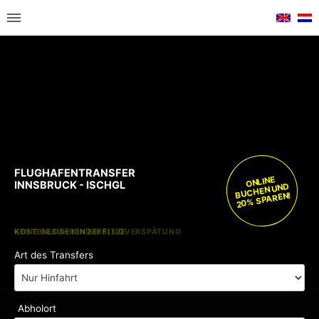
FLUGHAFENTRANSFER
ONLINE
INNSBRUCK - ISCHGL
BUCHEN UND
20% SPAREN!
KOSTENLOSE KINDERSITZE
KEINE GEBÜHREN BEI FLUGVERSPÄTUNG
Art des Transfers
Abholort