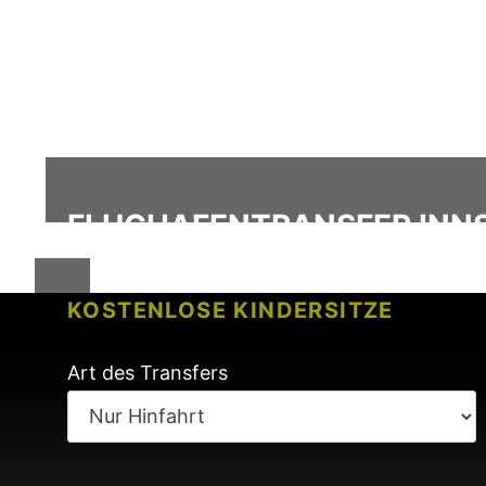
FLUGHAFENTRANSFER INNS
KOSTENLOSE KINDERSITZE
KEINE GEBÜHREN BEI FLUGVERSP
Art des Transfers