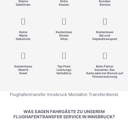
Storno
Extra
Kunden
Gebühren
Kosten
Service
Keine
Kostenlose
Kostenloser
Warte
Kinder
Ski und
Gebühren
Sitze
Gepäcktransport
Kostenloses
Top Preis
Beim Fahrer
Meet &
Leistungs
bezahlen. Bar,
Greet
Verhältnis
Karte oder bei Wunch auf
Firmenrechnung
Flughafentransfer Innsbruck Montafon Transferdienst
WAS SAGEN FAHRGÄSTE ZU UNSEREM
FLUGHAFENTRANSFER SERVICE IN INNSBRUCK?