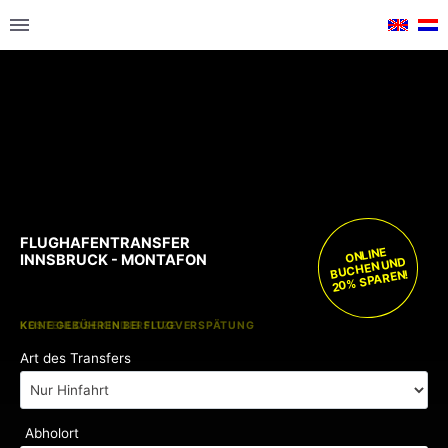
FLUGHAFENTRANSFER
ONLINE
INNSBRUCK - MONTAFON
BUCHEN UND
20% SPAREN!
KOSTENLOSE KINDERSITZE
KEINE GEBÜHREN BEI FLUGVERSPÄTUNG
Art des Transfers
Abholort