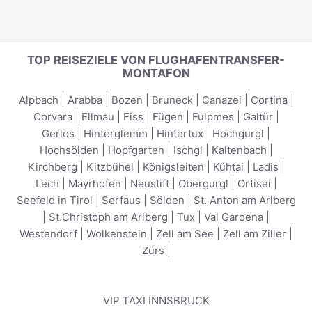
TOP REISEZIELE VON FLUGHAFENTRANSFER-
MONTAFON
Alpbach
|
Arabba
|
Bozen
|
Bruneck
|
Canazei
|
Cortina
|
Corvara
|
Ellmau
|
Fiss
|
Fügen
|
Fulpmes
|
Galtür
|
Gerlos
|
Hinterglemm
|
Hintertux
|
Hochgurgl
|
Hochsölden
|
Hopfgarten
|
Ischgl
|
Kaltenbach
|
Kirchberg
|
Kitzbühel
|
Königsleiten
|
Kühtai
|
Ladis
|
Lech
|
Mayrhofen
|
Neustift
|
Obergurgl
|
Ortisei
|
Seefeld in Tirol
|
Serfaus
|
Sölden
|
St. Anton am Arlberg
|
St.Christoph am Arlberg
|
Tux
|
Val Gardena
|
Westendorf
|
Wolkenstein
|
Zell am See
|
Zell am Ziller
|
Zürs
|
VIP TAXI INNSBRUCK