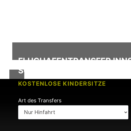
FLUGHAFENTRANSFER INNS
SOLE / ITALIEN
KOSTENLOSE KINDERSITZE
KEINE GEBÜHREN BEI FLUGVERSP
Art des Transfers