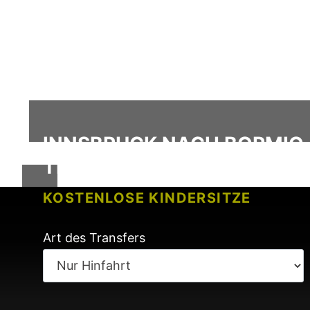
INNSBRUCK NACH BORMIO /
TRANSFER
KOSTENLOSE KINDERSITZE
KEINE GEBÜHREN BEI FLUGVERSP
Art des Transfers