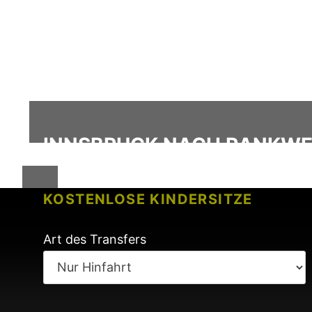
INNSBRUCK NACH RANKWEI
KOSTENLOSE KINDERSITZE
KEINE GEBÜHREN BEI FLUGVERSP
Art des Transfers