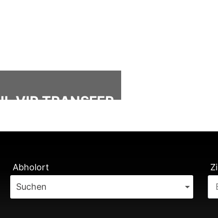
L VIP TRANSFER
ÄTUNG
Abholort
Zi
Suchen