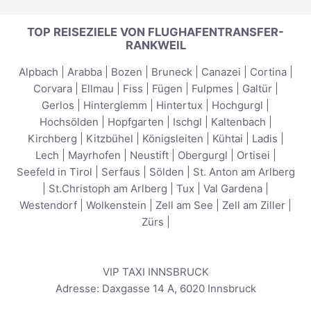
TOP REISEZIELE VON FLUGHAFENTRANSFER-
RANKWEIL
Alpbach
|
Arabba
|
Bozen
|
Bruneck
|
Canazei
|
Cortina
|
Corvara
|
Ellmau
|
Fiss
|
Fügen
|
Fulpmes
|
Galtür
|
Gerlos
|
Hinterglemm
|
Hintertux
|
Hochgurgl
|
Hochsölden
|
Hopfgarten
|
Ischgl
|
Kaltenbach
|
Kirchberg
|
Kitzbühel
|
Königsleiten
|
Kühtai
|
Ladis
|
Lech
|
Mayrhofen
|
Neustift
|
Obergurgl
|
Ortisei
|
Seefeld in Tirol
|
Serfaus
|
Sölden
|
St. Anton am Arlberg
|
St.Christoph am Arlberg
|
Tux
|
Val Gardena
|
Westendorf
|
Wolkenstein
|
Zell am See
|
Zell am Ziller
|
Zürs
|
VIP TAXI INNSBRUCK
Adresse:
Daxgasse 14 A
,
6020
Innsbruck