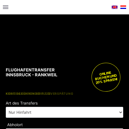
FLUGHAFENTRANSFER
ONLINE
INNSBRUCK - RANKWEIL
BUCHEN UND
20% SPAREN!
KOSTENLOSE KINDERSITZE
KEINE GEBÜHREN BEI FLUGVERSPÄTUNG
Art des Transfers
Abholort