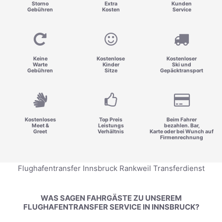
Storno
Extra
Kunden
Gebühren
Kosten
Service
Keine
Kostenlose
Kostenloser
Warte
Kinder
Ski und
Gebühren
Sitze
Gepäcktransport
Kostenloses
Top Preis
Beim Fahrer
Meet &
Leistungs
bezahlen. Bar,
Greet
Verhältnis
Karte oder bei Wunch auf
Firmenrechnung
Flughafentransfer Innsbruck Rankweil Transferdienst
WAS SAGEN FAHRGÄSTE ZU UNSEREM
FLUGHAFENTRANSFER SERVICE IN INNSBRUCK?